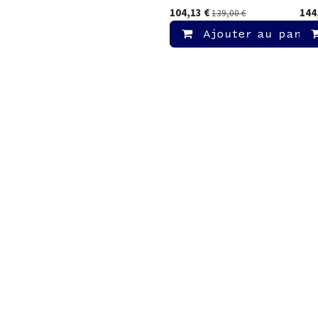
104,13
€
144
139,00
€
Ajouter au panie