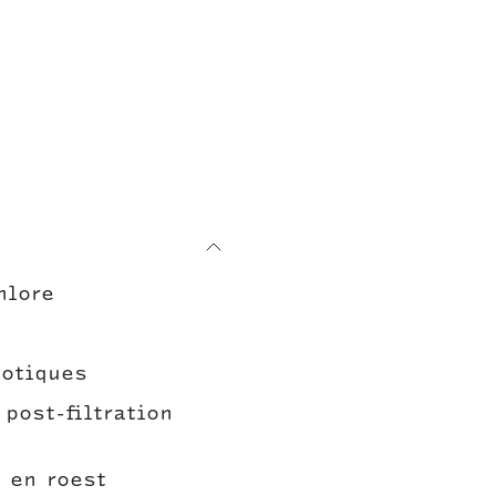
hlore
iotiques
post-filtration
b en roest