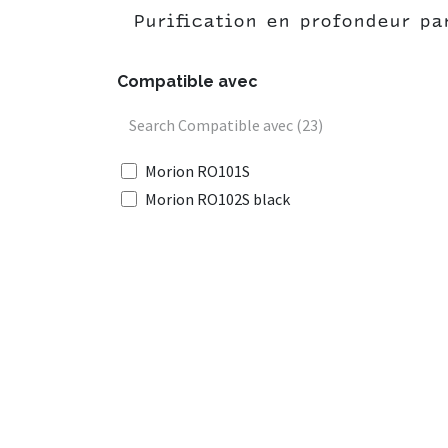
Purification en profondeur p
Compatible avec
Morion RO101S
Morion RO102S black
RO202S
RO206S
ECO Pro
Crystal
Viking 300
Royal Grande
Viking Pro
Étiquettes
Viking Midi
Explorer
Entrer en cont