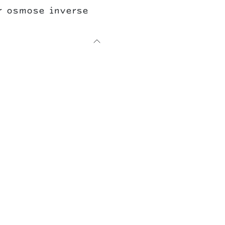
ar osmose inverse
act
À Propos de Nous