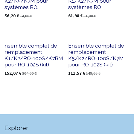
K2/K5/K7M pour
K1/K2/K7M pour
systèmes RO.
systèmes RO
56,20
€
61,98
€
74,00
€
81,00
€
nsemble complet de
Ensemble complet de
remplacement
remplacement
K1/K2/RO-100S/K7BM
K5/K2/RO-100S/K7M
pour RO-102S (kit)
pour RO-102S (kit)
152,07
€
111,57
€
204,00
€
149,00
€
Explorer