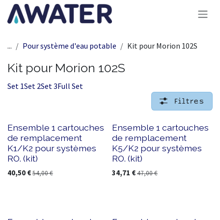
Se rendre au contenu
...
Pour système d'eau potable
Kit pour Morion 102S
Kit pour Morion 102S
Set 1
Set 2
Set 3
Full Set
Filtres
Ensemble 1 cartouches
Ensemble 1 cartouches
de remplacement
de remplacement
K1/K2 pour systèmes
K5/K2 pour systèmes
RO. (kit)
RO. (kit)
40,50
€
34,71
€
54,00
€
47,00
€