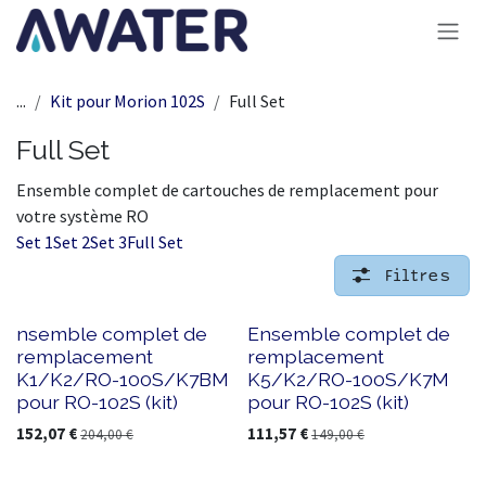
Se rendre au contenu
...
Kit pour Morion 102S
Full Set
Full Set
Ensemble complet de cartouches de remplacement pour
votre système RO
Set 1
Set 2
Set 3
Full Set
Filtres
nsemble complet de
Ensemble complet de
remplacement
remplacement
K1/K2/RO-100S/K7BM
K5/K2/RO-100S/K7M
pour RO-102S (kit)
pour RO-102S (kit)
152,07
€
111,57
€
204,00
€
149,00
€