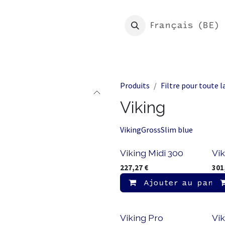
eil
Boutique
Mon Morion
Français (BE)
Produits
Filtre pour toute 
Viking
Viking
Gross
Slim blue
Viking Midi 300
Vik
227,27
€
301
Ajouter au panie
Viking Pro
Vik