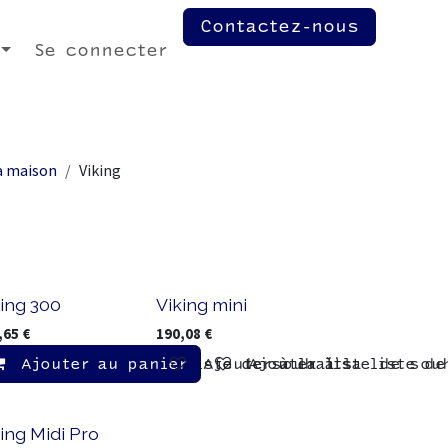
Contactez-nous
Se connecter
la maison
Viking
ing 300
Viking mini
,65
€
190,08
€
r
Ajouter au panier
Ajouter à la liste de souhaits
Ajouter à la liste de sou
Ajouter à la liste d
ing Midi Pro