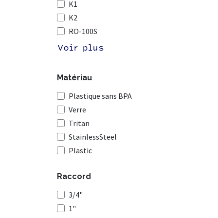
K1
K2
RO-100S
Voir plus
Matériau
Plastique sans BPA
Verre
Tritan
StainlessSteel
Plastic
Raccord
3/4"
1"