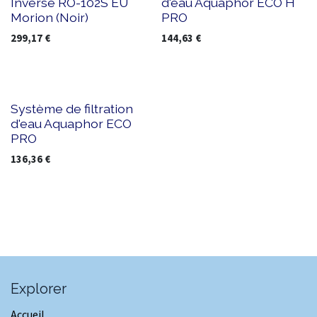
Inverse RO-102S EU
d'eau Aquaphor ECO H
Morion (Noir)
PRO
299,17
€
144,63
€
Système de filtration
d'eau Aquaphor ECO
PRO
136,36
€
Explorer
Accueil