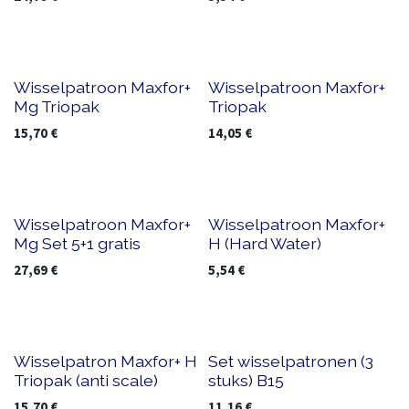
Wisselpatroon Maxfor+
Wisselpatroon Maxfor+
Mg Triopak
Triopak
15,70
€
14,05
€
5+1 free
Wisselpatroon Maxfor+
Wisselpatroon Maxfor+
Mg Set 5+1 gratis
H (Hard Water)
27,69
€
5,54
€
Wisselpatron Maxfor+ H
Set wisselpatronen (3
Triopak (anti scale)
stuks) B15
15,70
€
11,16
€