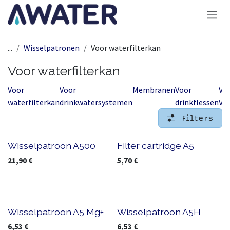
Overslaan naar inhoud
...
Wisselpatronen
Voor waterfilterkan
Voor waterfilterkan
Voor
Voor
Membranen
Voor
Vo
waterfilterkan
drinkwatersystemen
drinkflessen
Vik
Filters
Wisselpatroon A500
Filter cartridge A5
21,90
€
5,70
€
Wisselpatroon A5 Mg+
Wisselpatroon A5H
6,53
€
6,53
€