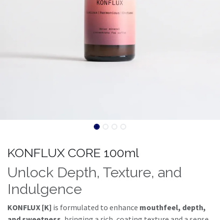
KONFLUX CORE 100ml
Unlock Depth, Texture, and
Indulgence
KONFLUX [K]
is formulated to enhance
mouthfeel, depth,
and sweetness
, bringing a rich, coating texture and a sense