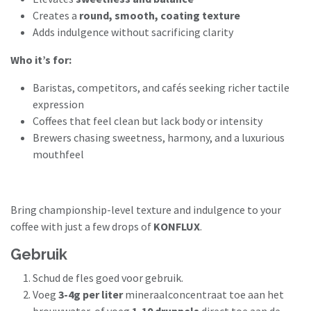
Creates a
round, smooth, coating texture
Adds indulgence without sacrificing clarity
Who it’s for:
Baristas, competitors, and cafés seeking richer tactile
expression
Coffees that feel clean but lack body or intensity
Brewers chasing sweetness, harmony, and a luxurious
mouthfeel
Bring championship-level texture and indulgence to your
coffee with just a few drops of
KONFLUX
.
Gebruik
Schud de fles goed voor gebruik.
Voeg
3-4g per liter
mineraalconcentraat toe aan het
brouwwater, of voeg
1-10 druppels
direct toe aan de