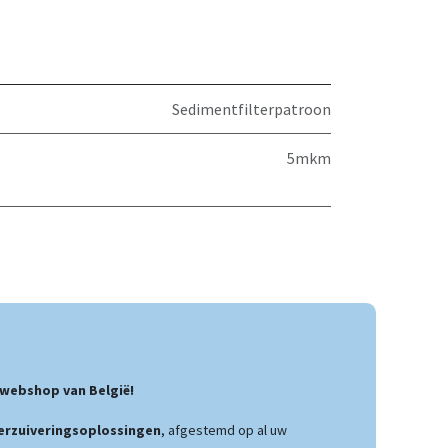
Sedimentfilterpatroon
5mkm
webshop van België!
rzuiveringsoplossingen
, afgestemd op al uw