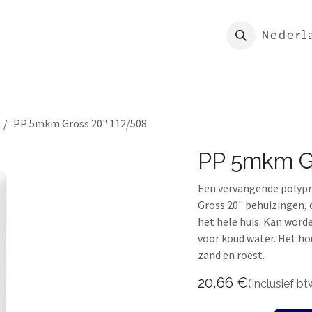
rtpagina
Shop
Mijn Morion
Nederl
PP 5mkm Gross 20" 112/508
PP 5mkm Gr
Een vervangende polypr
Gross 20" behuizingen, 
het hele huis. Kan wor
voor koud water. Het h
zand en roest.
20,66
€
(Inclusief bt