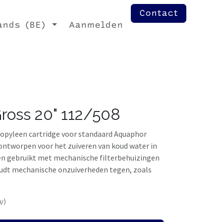
Contact
ands (BE)
Aanmelden
oss 20" 112/508
opyleen cartridge voor standaard Aquaphor
ontworpen voor het zuiveren van koud water in
den gebruikt met mechanische filterbehuizingen
oudt mechanische onzuiverheden tegen, zoals
w)