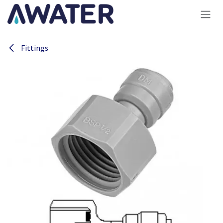
Overslaan naar inhoud
Fittings