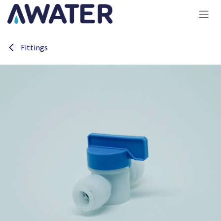
Overslaan naar inhoud
Fittings