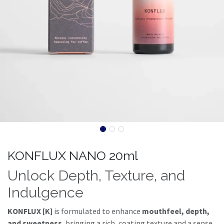
KONFLUX NANO 20ml
Unlock Depth, Texture, and
Indulgence
KONFLUX [K]
is formulated to enhance
mouthfeel, depth,
and sweetness
, bringing a rich, coating texture and a sense