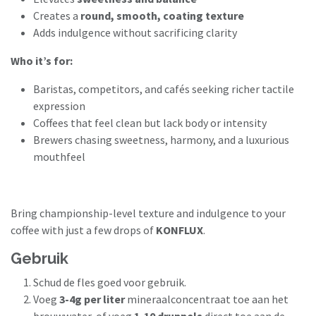
Creates a
round, smooth, coating texture
Adds indulgence without sacrificing clarity
Who it’s for:
Baristas, competitors, and cafés seeking richer tactile
expression
Coffees that feel clean but lack body or intensity
Brewers chasing sweetness, harmony, and a luxurious
mouthfeel
Bring championship-level texture and indulgence to your
coffee with just a few drops of
KONFLUX
.
Gebruik
Schud de fles goed voor gebruik.
Voeg
3-4g per liter
mineraalconcentraat toe aan het
brouwwater, of voeg
1-10 druppels
direct toe aan de