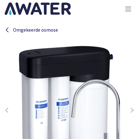
Overslaan naar inhoud
Omgekeerde osmose