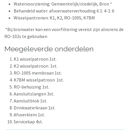
Watervoorziening: Gemeentelijk/stedelijk, Bron *
Behandeld water: afvoerwaterverhouding 6 1: 4-1: 6
Wisselpantronen: K1, K2, RO-100S, K7BM
*Bij bronwater kan een voorfiltering vereist zijn alvorens de
RO-102s te gebruiken
Meegeleverde onderdelen
K1 wisselpatroon 1st.
K2 wisselpatroon 1st.
RO-100S membraan 1st.
K7BM wisselpatroon 1st.
RO-behuizing 1st.
Aansluitslangen 3st.
Aansluitblok 1st.
Drinkwaterkraan 1st.
Afvoerklem 1st.
Servicekap 4st.