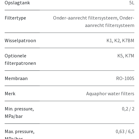
Opslagtank
5L
Filtertype
Onder-aanrecht filtersysteem
,
Onder-
aanrecht filtersysteem
Wisselpatroon
K1
,
K2
,
K7BM
Optionele
K5
,
K7M
filterpatronen
Membraan
RO-100S
Merk
Aquaphor water filters
Min. pressure,
0,2 / 2
MPa/bar
Max. pressure,
0,63 / 6,5
MPa/bar