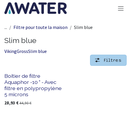
Se rendre au contenu
...
Filtre pour toute la maison
Slim blue
Slim blue
Viking
Gross
Slim blue
Filtres
Boîtier de filtre
Aquaphor -10 " - Avec
filtre en polypropylène
5 microns
28,93
€
44,90
€