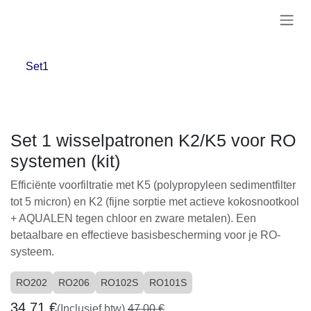
Overslaan naar inhoud
Set1
Set 1 wisselpatronen K2/K5 voor RO
systemen (kit)
Efficiënte voorfiltratie met K5 (polypropyleen sedimentfilter
tot 5 micron) en K2 (fijne sorptie met actieve kokosnootkool
+ AQUALEN tegen chloor en zware metalen). Een
betaalbare en effectieve basisbescherming voor je RO-
systeem.
RO202
RO206
RO102S
RO101S
34,71
€
(Inclusief btw)
47,00
€