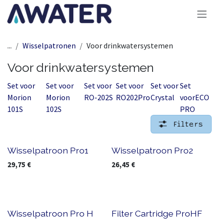
Overslaan naar inhoud
...
Wisselpatronen
Voor drinkwatersystemen
Voor drinkwatersystemen
Set voor
Set voor
Set voor
Set voor
Set voor
Set
Morion
Morion
RO-202S
RO202Pro
Crystal
voorECO
101S
102S
PRO
Filters
Wisselpatroon Pro1
Wisselpatroon Pro2
29,75
€
26,45
€
Wisselpatroon Pro H
Filter Cartridge ProHF