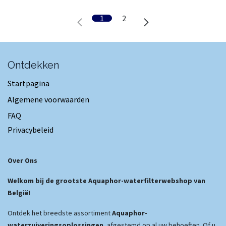
1
2
Ontdekken
Startpagina
Algemene voorwaarden
FAQ
Privacybeleid
Over Ons
Welkom bij de grootste Aquaphor-waterfilterwebshop van
België!
Ontdek het breedste assortiment
Aquaphor-
waterzuiveringsoplossingen
, afgestemd op al uw behoeften. Of u