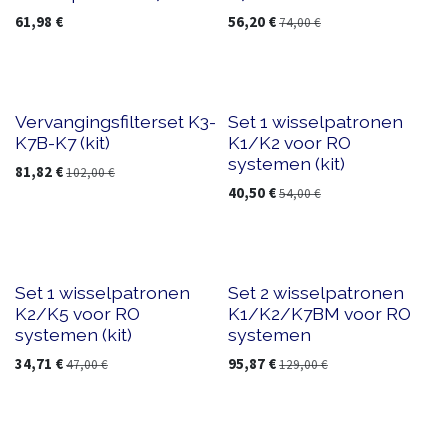
61,98
€
56,20
€
74,00
€
Vervangingsfilterset K3-
Set 1 wisselpatronen
K7B-K7 (kit)
K1/K2 voor RO
systemen (kit)
81,82
€
102,00
€
40,50
€
54,00
€
Set 1 wisselpatronen
Set 2 wisselpatronen
K2/K5 voor RO
K1/K2/K7BM voor RO
systemen (kit)
systemen
34,71
€
95,87
€
47,00
€
129,00
€