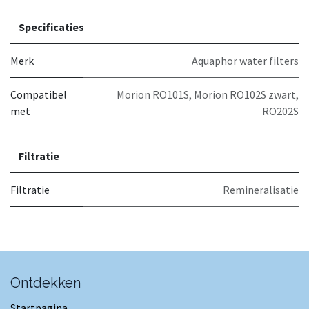
Specificaties
Merk
Aquaphor water filters
Compatibel
Morion RO101S
,
Morion RO102S zwart
,
met
RO202S
Filtratie
Filtratie
Remineralisatie
Ontdekken
Startpagina