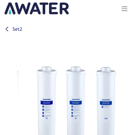
Overslaan naar inhoud
Set2