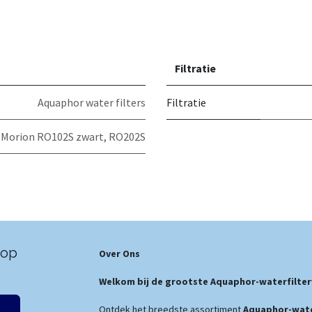
Filtratie
Aquaphor water filters
Filtratie
Morion RO102S zwart
,
RO202S
 op
Over Ons
Welkom bij de grootste Aquaphor-waterfilter
Ontdek het breedste assortiment
Aquaphor-wate