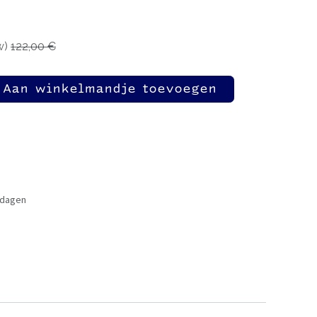
w)
122,00
€
Aan winkelmandje toevoegen
 dagen