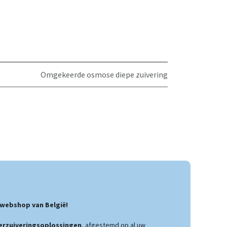
Omgekeerde osmose diepe zuivering
webshop van België!
rzuiveringsoplossingen
, afgestemd op al uw