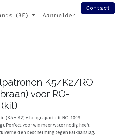
Contact
ands (BE)
Aanmelden
elpatronen K5/K2/RO-
raan) voor RO-
kit)
ie (K5 + K2) + hoogcapaciteit RO-100S
). Perfect voor wie meer water nodig heeft
zuiverheid en bescherming tegen kalkaanslag.