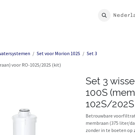
rtpagina
Shop
Mijn Morion
Nederl
watersystemen
Set voor Morion 102S
Set 3
aan) voor RO-102S/202S (kit)
Set 3 wiss
100S (memb
102S/202S (
Betrouwbare voorfiltrat
membraan (375 liter/dag
zonder in te boeten op 