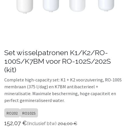
Set wisselpatronen K1/K2/RO-
100S/K7BM voor RO-102S/202S
(kit)
Complete high-capacity set: K1 + K2 voorzuivering, RO-100S
membraan (375 l/dag) en K7BM antibacterieel +
mineralisatie. Maximale bescherming, hoge capaciteit en
perfect gemineraliseerd water.
RO202
RO102S
152,07
€
(Inclusief btw)
204,00
€