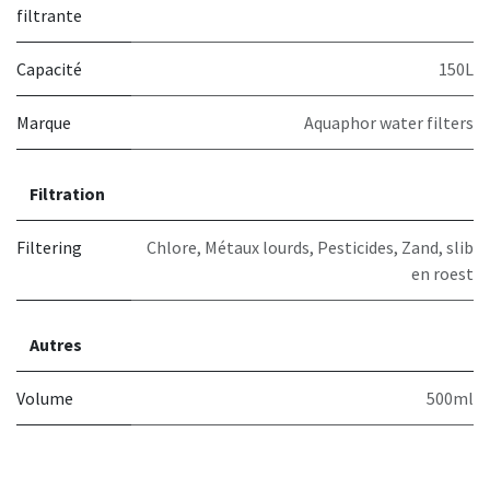
filtrante
Capacité
150L
Marque
Aquaphor water filters
Filtration
Filtering
Chlore
,
Métaux lourds
,
Pesticides
,
Zand, slib
en roest
Autres
Volume
500ml