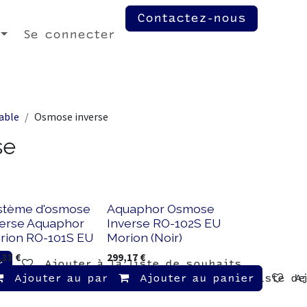
Contactez-nous
Se connecter
able
Osmose inverse
se
stème d'osmose
Aquaphor Osmose
verse Aquaphor
Inverse RO-102S EU
rion RO-101S EU
Morion (Noir)
,33
€
299,17
€
r
Ajouter à la liste de souhaits
Ajouter au panier
Ajouter au panier
Ajouter à la liste d
A