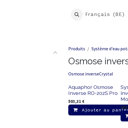
eil
Boutique
Mon Morion
Français (BE)
Produits
Système d'eau pot
Osmose inver
Osmose inverse
Crystal
Nouveau !
Aquaphor Osmose
Sy
Inverse RO-202S Pro
in
Mo
503,31
€
260
Ajouter au panie