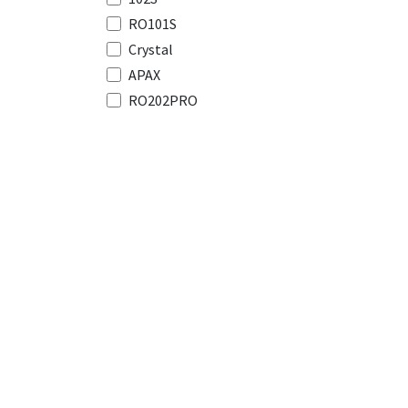
RO101S
Crystal
APAX
RO202PRO
Explorer
Entrer en cont