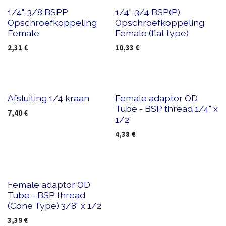
1/4"-3/8 BSPP
1/4"-3/4 BSP(P)
Opschroefkoppeling
Opschroefkoppeling
Female
Female (flat type)
2,31
€
10,33
€
Afsluiting 1/4 kraan
Female adaptor OD
Tube - BSP thread 1/4" x
7,40
€
1/2"
4,38
€
Female adaptor OD
Tube - BSP thread
(Cone Type) 3/8" x 1/2
3,39
€