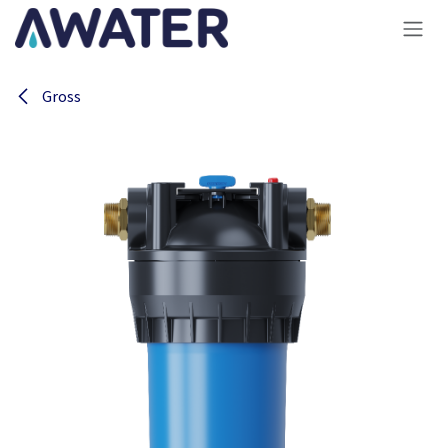
Overslaan naar inhoud
Gross