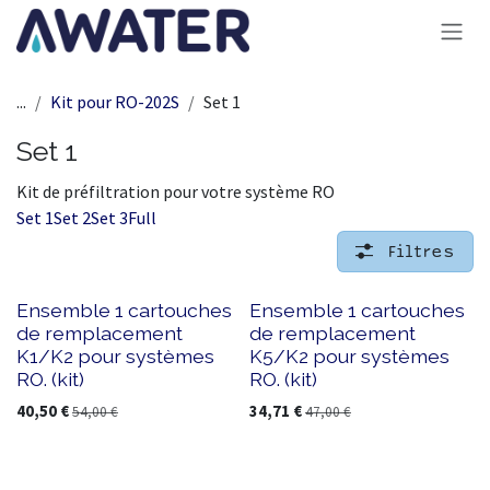
Se rendre au contenu
...
Kit pour RO-202S
Set 1
Set 1
Kit de préfiltration pour votre système RO
Set 1
Set 2
Set 3
Full
Filtres
Ensemble 1 cartouches
Ensemble 1 cartouches
de remplacement
de remplacement
K1/K2 pour systèmes
K5/K2 pour systèmes
RO. (kit)
RO. (kit)
40,50
€
34,71
€
54,00
€
47,00
€