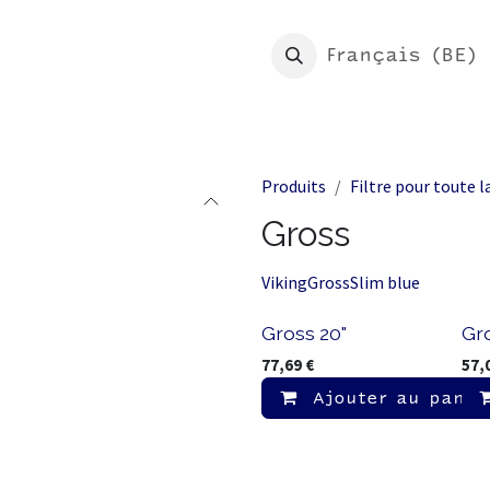
eil
Boutique
Mon Morion
Français (BE)
Produits
Filtre pour toute 
Gross
Viking
Gross
Slim blue
Gross 20"
Gro
77,69
€
57,
Ajouter au panie