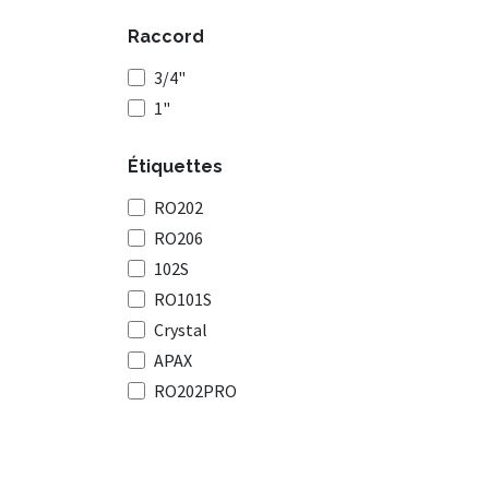
Raccord
3/4"
1"
Étiquettes
RO202
RO206
102S
RO101S
Crystal
APAX
RO202PRO