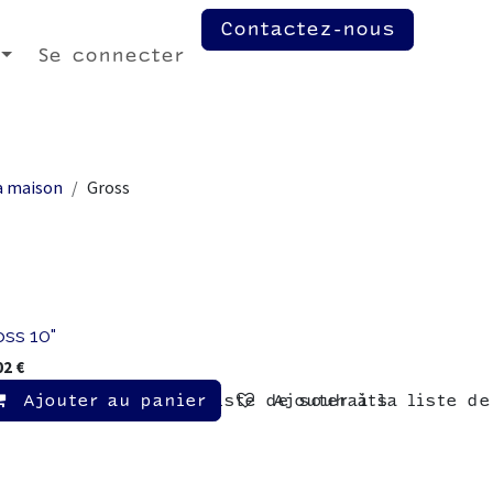
Contactez-nous
Se connecter
la maison
Gross
ss 10"
02
€
r
Ajouter au panier
Ajouter à la liste de souhaits
Ajouter à la liste d