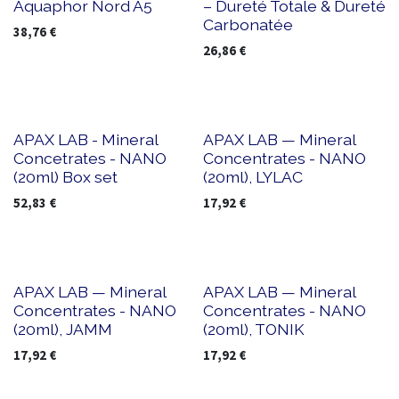
Aquaphor Nord A5
– Dureté Totale & Dureté
Carbonatée
38,76
€
26,86
€
Nouveau !
Nouveau !
APAX LAB - Mineral
APAX LAB — Mineral
Concetrates - NANO
Concentrates - NANO
(20ml) Box set
(20ml), LYLAC
52,83
€
17,92
€
Nouveau !
Nouveau !
APAX LAB — Mineral
APAX LAB — Mineral
Concentrates - NANO
Concentrates - NANO
(20ml), JAMM
(20ml), TONIK
17,92
€
17,92
€